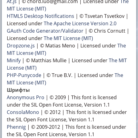
At.js
| © chord.luo@gmail.com | Licensed under
The
MIT License (MIT)
HTML5 Desktop Notifications
| © Tsvetan Tsvetkov |
Licensed under
The Apache License Version 2.0
GAuth Code Generator/Validator
| © Chris Cornutt |
Licensed under
The MIT License (MIT)
Dropzone.js
| © Matias Meno | Licensed under
The
MIT License (MIT)
Minify
| © Matthias Mullie | Licensed under
The MIT
License (MIT)
PHP-Punycode
| © True B.V. | Licensed under
The
MIT License (MIT)
Шрифты
Anonymous Pro
| © 2009 | This font is licensed
under the SIL Open Font License, Version 1.1
ConsolaMono
| © 2012 | This font is licensed under
the SIL Open Font License, Version 1.1
Phennig
| © 2009-2012 | This font is licensed under
the SIL Open Font License, Version 1.1