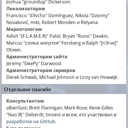
Joshua "groundup" Dickerson.
Локализаторам
Francisco "d3vcho" Domínguez, Nikola "Dzonny"
Novaković, m4z, Robert Monden и Relyana.
Маркетологам
Adish "(F.L.A.M.E.R)" Patel, Bryan "Runic" Deakin,
Marcus "cσσкιє мσηѕтєя" Forsberg и Ralph "[n3rve]"
Otowo.
Администраторам сайта
Jeremy "SleePy" Darwood.
Администраторам серверов
Derek Schwab, Michael Johnson и Liroy van Hoewijk.
Отдельное спасибо
Консультантам
albertlast; Brett Flannigan; Mark Rose; René-Gilles
"Nao 尚" Deberdt; tinoest и всем, кто участвовал в
разработке на GitHub
.