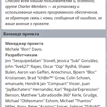
Спасибо всем нашим пользователям и, особенно,
группе Charter Members — за установку и
использование нашего программного обеспечения,
за обратную связь с нами, сообщения об ошибках, за
ваше мнение о проекте.
Команде проекта
Менеджер проекта
Michele "Illori" Davis.
Разработчикам
Jon "Sesquipedalian" Stovell, Jessica "Suki" González,
John "live627" Rayes, Oscar "Ozp" Rydhé, Shawn
Bulen, Aaron van Geffen, Antechinus, Bjoern "Bloc"
Kristiansen, Brad "IchBin™" Grow, Colin Schoen,
emanuele, Hendrik Jan "Compuart" Visser, Juan
"JayBachatero" Hernandez, Karl "RegularExpression"
Benson, Matthew "Labradoodle-360" Kerle, Grudge,
Michael "Oldiesmann" Eshom, Michael "Thantos"
Miller, Norv, Peter "Arantor" Spicer, Selman "[SiNaN]"