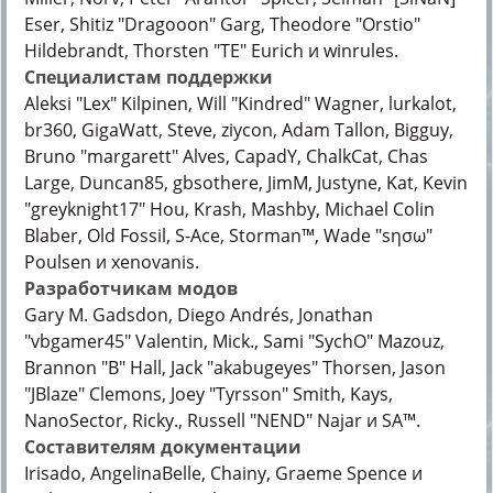
Eser, Shitiz "Dragooon" Garg, Theodore "Orstio"
Hildebrandt, Thorsten "TE" Eurich и winrules.
Специалистам поддержки
Aleksi "Lex" Kilpinen, Will "Kindred" Wagner, lurkalot,
br360, GigaWatt, Steve, ziycon, Adam Tallon, Bigguy,
Bruno "margarett" Alves, CapadY, ChalkCat, Chas
Large, Duncan85, gbsothere, JimM, Justyne, Kat, Kevin
"greyknight17" Hou, Krash, Mashby, Michael Colin
Blaber, Old Fossil, S-Ace, Storman™, Wade "sησω"
Poulsen и xenovanis.
Разработчикам модов
Gary M. Gadsdon, Diego Andrés, Jonathan
"vbgamer45" Valentin, Mick., Sami "SychO" Mazouz,
Brannon "B" Hall, Jack "akabugeyes" Thorsen, Jason
"JBlaze" Clemons, Joey "Tyrsson" Smith, Kays,
NanoSector, Ricky., Russell "NEND" Najar и SA™.
Составителям документации
Irisado, AngelinaBelle, Chainy, Graeme Spence и